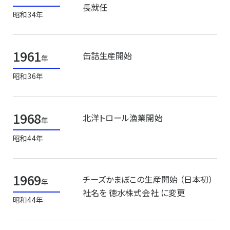
長就任
昭和34年
1961
缶詰生産開始
年
昭和36年
1968
北洋トロール漁業開始
年
昭和44年
1969
チーズかまぼこの生産開始 （日本初）
年
社名を 徳水株式会社 に変更
昭和44年