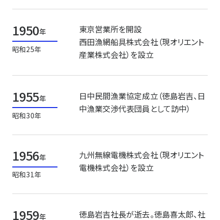
1950
東京営業所を開設
年
西田漁網船具株式会社（現オリエント
昭和25年
産業株式会社）を設立
1955
日中民間漁業協定成立（徳島岩吉、日
年
中漁業交渉代表団員として訪中）
昭和30年
1956
九州無線電機株式会社（現オリエント
年
電機株式会社）を設立
昭和31年
1959
徳島岩吉社長が逝去。徳島喜太郎、社
年