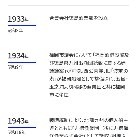
1933
合資会社徳島漁業部を設立
年
昭和8年
1934
福岡市議会において「福岡漁港設置及
年
び徳島県九州出漁団誘致に関する建
昭和9年
議議案」が可決。西公園麓、旧「波奈の
港」が福岡船溜として整備され、五島・
玉之浦より同郷の漁業団と共に福岡
市に移住
1943
戦時統制により、北部九州の個人船主
年
達とともに『丸徳漁業団』（後に丸徳海
昭和18年
洋漁業株式会社）として徴収・組織さ