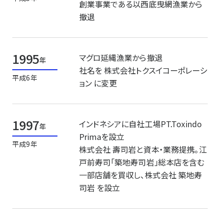
創業事業である以西底曳網漁業から
撤退
1995
マグロ延縄漁業から撤退
年
社名を 株式会社トクスイコーポレーシ
平成6年
ョン に変更
1997
インドネシアに自社工場PT.Toxindo
年
Primaを設立
平成9年
株式会社 壽司岩と資本・業務提携。江
戸前寿司「築地寿司岩」総本店を含む
一部店舗を買収し、株式会社 築地寿
司岩 を設立