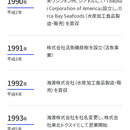
1990
米ワシントン州、シアトルにて『Tokusu
年
i Corporation of America』設立し、O
平成2年
rca Bay Seafoods（水産加工食品製
造・販売）を買収
1991
株式会社活魚磯良樹を設立（活魚事
年
業）
平成3年
1992
海渡株式会社（水産加工食品製造・販
年
売）を買収
平成4年
1993
海渡株式会社を社名変更し、株式会
年
社東北トクスイとして営業開始
平成5年