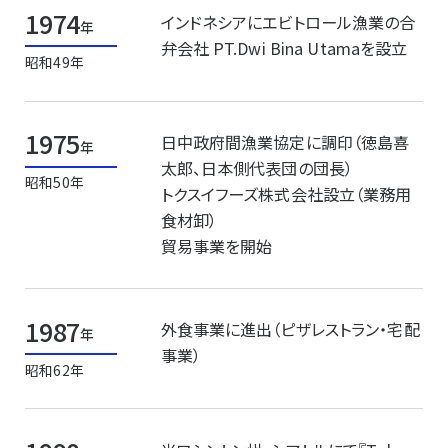
1974
インドネシアにエビトロール漁業の合
年
弁会社 PT.Dwi Bina Utamaを設立
昭和49年
1975
日中政府間漁業協定に調印（徳島喜
年
太郎、日本側代表団の団長）
昭和50年
トクスイフーズ株式会社設立（業務用
食材卸）
貿易事業を開始
1987
外食事業に進出（ピザレストラン・宅配
年
事業）
昭和62年