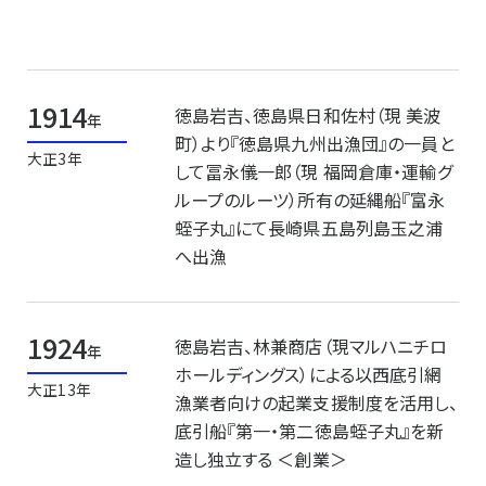
1914
徳島岩吉、徳島県日和佐村（現 美波
年
町）より『徳島県九州出漁団』の一員と
大正3年
して冨永儀一郎（現 福岡倉庫・運輸グ
ループのルーツ）所有の延縄船『富永
蛭子丸』にて長崎県五島列島玉之浦
へ出漁
1924
徳島岩吉、林兼商店（現マルハニチロ
年
ホールディングス）による以西底引網
大正13年
漁業者向けの起業支援制度を活用し、
底引船『第一・第二徳島蛭子丸』を新
造し独立する ＜創業＞