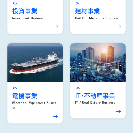
投資事業
建材事業
Investment Business
Building Materials Business
IT・不動産事業
電機事業
IT / Real Estate Business
Electrical Equipment Busine
ss